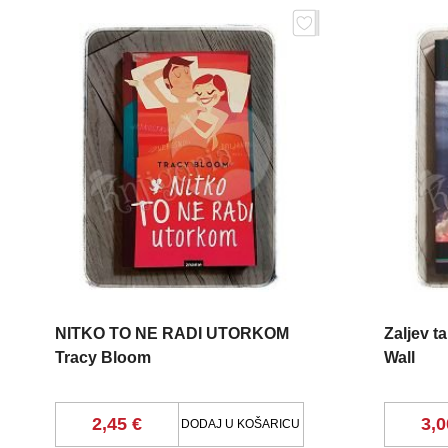
NITKO TO NE RADI UTORKOM
Zaljev t
Tracy Bloom
Wall
2,45 €
3,0
DODAJ U KOŠARICU