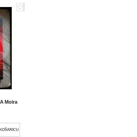
 Moira
 KOŠARICU