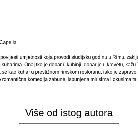
Capella
ovijesti umjetnosti koja provodi studijsku godinu u Rimu, zaključu
iti s kuharima. Onaj tko je dobar u kuhinji, dobar je u krevetu, ka
ja se kao kuhar u prestižnom rimskom restoranu, iako je zaprav
e romantična komedija zabune, ispunjena mirisima i okusima tal
Više od istog autora