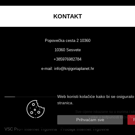
KONTAKT
Popovečka cesta 2 10360
10360 Sesvete
+385976982784
e-mail:
info@knjigoriaplanet.hr
Web koristi kolačiće kako bi se osiguralo 
stranica.
Više informacija o kolačićima možete proč
Sve cijene iskazane su u eurima i ukl
i slike u potpunosti točni.
Prihvaćam sve
VSC Pro+ Internet Trgovina
Prodaja Internet Trgovine