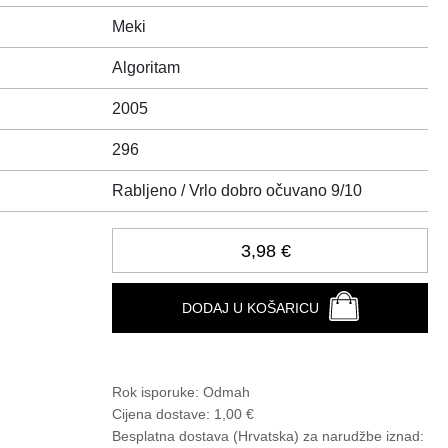
Meki
Algoritam
2005
296
Rabljeno / Vrlo dobro očuvano 9/10
3,98 €
DODAJ U KOŠARICU
Rok isporuke:
Odmah
Cijena dostave:
1,00 €
Besplatna dostava (Hrvatska) za narudžbe
iznad: