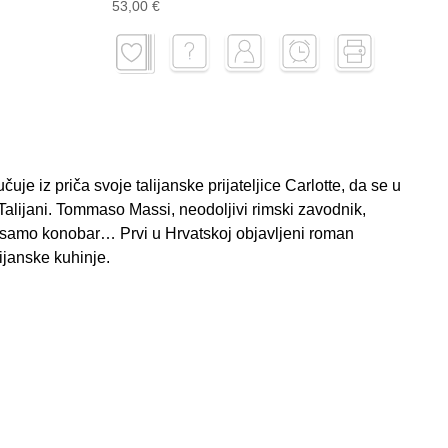
53,00 €
je iz priča svoje talijanske prijateljice Carlotte, da se u
žu Talijani. Tommaso Massi, neodoljivi rimski zavodnik,
o samo konobar… Prvi u Hrvatskoj objavljeni roman
ijanske kuhinje.