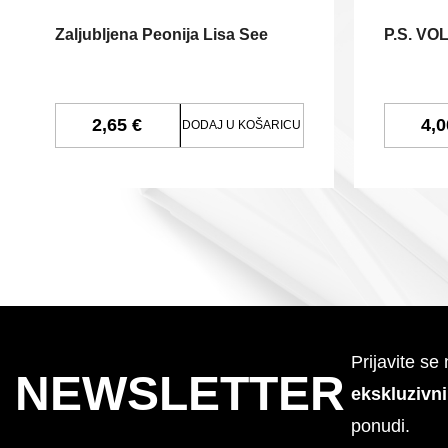
Zaljubljena Peonija Lisa See
P.S. VO
2,65 €
4,0
DODAJ U KOŠARICU
Prijavite se
NEWSLETTER
ekskluzivn
ponudi.