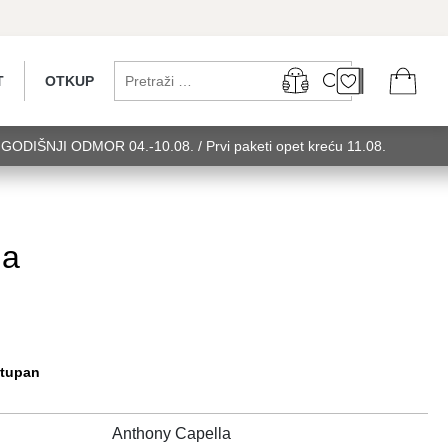
T
OTKUP
...GODIŠNJI ODMOR 04.-10.08. / Prvi paketi opet kreću 11.08.
 utorak........GODIŠNJI ODMOR 04.-10.08. / Prvi paketi opet kreću
u 11.08. utorak........GODIŠNJI ODMOR 0
la
stupan
Anthony Capella