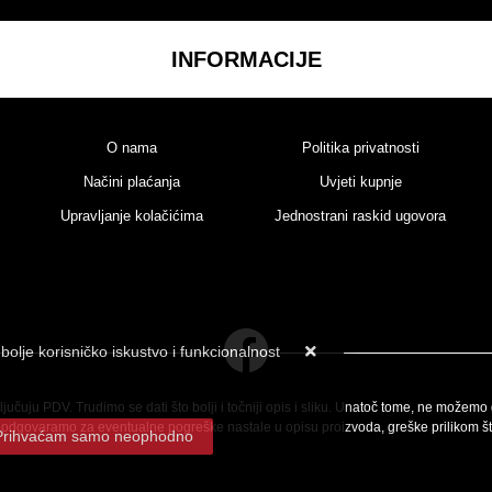
INFORMACIJE
O nama
Politika privatnosti
Načini plaćanja
Uvjeti kupnje
Upravljanje kolačićima
Jednostrani raskid ugovora
bolje korisničko iskustvo i funkcionalnost
itati ovdje
jučuju PDV. Trudimo se dati što bolji i točniji opis i sliku. Unatoč tome, ne možemo
 Ne odgovaramo za eventualne pogreške nastale u opisu proizvoda, greške prilikom š
Prihvaćam samo neophodno