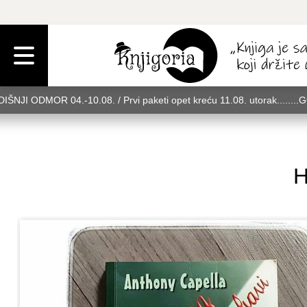
IŠNJI ODMOR 04.-10.08. / Prvi paketi opet kreću 11.08. utorak........
rak........GODIŠNJI ODMOR 04.-10.08. / Prvi paketi opet kreću 11.08. u
08. utorak........GODIŠNJI ODMOR 04.-10.08. / Prvi paketi opet kreću 
H