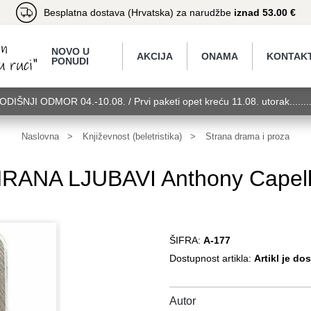
Besplatna dostava (Hrvatska) za narudžbe
iznad 53.00 €
NOVO U
AKCIJA
ONAMA
KONTAK
PONUDI
GODIŠNJI ODMOR 04.-10.08. / Prvi paketi opet kreću 11.08. utorak.....
torak........GODIŠNJI ODMOR 04.-10.08. / Prvi paketi opet kreću 11.08.
11.08. utorak........GODIŠNJI ODMOR 04.-10.08. / Prvi paketi opet kreć
Naslovna
Književnost (beletristika)
Strana drama i proza
RANA LJUBAVI Anthony Capel
ŠIFRA:
A-177
Dostupnost artikla:
Artikl je do
Autor