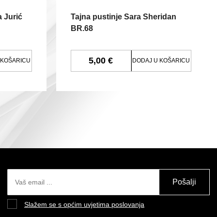
a Jurić
Tajna pustinje Sara Sheridan
BR.68
5,00 €
 KOŠARICU
DODAJ U KOŠARICU
Pošalji
Slažem se s općim uvjetima poslovanja