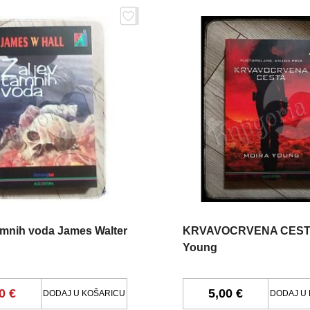
amnih voda James Walter
KRVAVOCRVENA CESTA
Young
0 €
5,00 €
DODAJ U KOŠARICU
DODAJ U