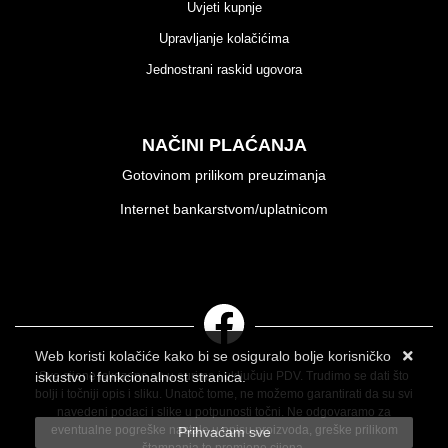
Uvjeti kupnje
Upravljanje kolačićima
Jednostrani raskid ugovora
NAČINI PLAĆANJA
Gotovinom prilikom preuzimanja
Internet bankarstvom/uplatnicom
Web koristi kolačiće kako bi se osiguralo bolje korisničko
iskustvo i funkcionalnost stranica.
Sve cijene iskazane su u eurima i uključuju PDV. Trudimo se dati što
bolji i točniji opis i sliku. Unatoč tome, ne možemo garantirati da su svi
Više informacija o kolačićima možete pročitati ovdje
navedeni podaci i slike u potpunosti točni. Ne odgovaramo za
eventualne pogreške nastale u opisu proizvoda, greške prilikom
Prihvaćam sve