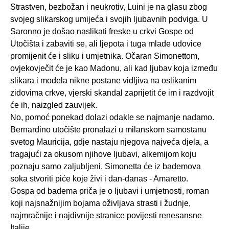
Strastven, bezbožan i neukrotiv, Luini je na glasu zbog
svojeg slikarskog umijeća i svojih ljubavnih podviga. U
Saronno je došao naslikati freske u crkvi Gospe od
Utočišta i zabaviti se, ali ljepota i tuga mlade udovice
promijenit će i sliku i umjetnika. Očaran Simonettom,
ovjekovječit će je kao Madonu, ali kad ljubav koja između
slikara i modela nikne postane vidljiva na oslikanim
zidovima crkve, vjerski skandal zaprijetit će im i razdvojit
će ih, naizgled zauvijek.
No, pomoć ponekad dolazi odakle se najmanje nadamo.
Bernardino utočište pronalazi u milanskom samostanu
svetog Mauricija, gdje nastaju njegova najveća djela, a
tragajući za okusom njihove ljubavi, alkemijom koju
poznaju samo zaljubljeni, Simonetta će iz bademova
soka stvoriti piće koje živi i dan-danas - Amaretto.
Gospa od badema priča je o ljubavi i umjetnosti, roman
koji najsnažnijim bojama oživljava strasti i žudnje,
najmračnije i najdivnije stranice povijesti renesansne
Italije.