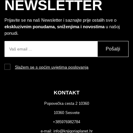
NEWSLETTER
Prijavite se na naš Newsletter i saznajte prije ostalih sve o
ekskluzivnim ponudama, sniženjima i novostima
u našoj
ponudi.
Pošalji
Slažem se s općim uvjetima poslovanja
KONTAKT
Popovečka cesta 2 10360
10360 Sesvete
+385976982784
e-mail:
info@knjigoriaplanet.hr