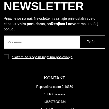
NEWSLETTER
Prijavite se na naš Newsletter i saznajte prije ostalih sve o
ekskluzivnim ponudama, sniženjima i novostima
u našoj
ponudi.
Pošalji
Slažem se s općim uvjetima poslovanja
KONTAKT
Popovečka cesta 2 10360
10360 Sesvete
+385976982784