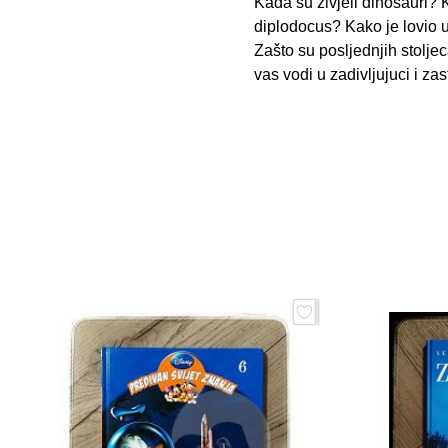
Kada su živjeli dinosauri? K
diplodocus? Kako je lovio u
Zašto su posljednjih stoljec
vas vodi u zadivljujuci i zas