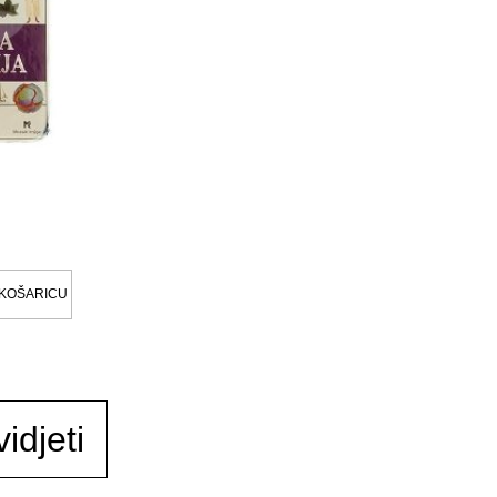
 KOŠARICU
idjeti