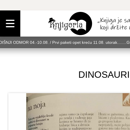
IŠNJI ODMOR 04.-10.08. / Prvi paketi opet kreću 11.08. utorak........
rak........GODIŠNJI ODMOR 04.-10.08. / Prvi paketi opet kreću 11.08. u
08. utorak........GODIŠNJI ODMOR 04.-10.08. / Prvi paketi opet kreću 
DINOSAURI 