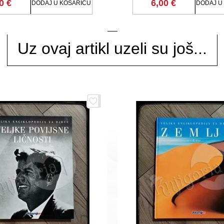
0 €
6,00 €
DODAJ U KOŠARICU
DODAJ U
Uz ovaj artikl uzeli su još...