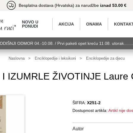
Besplatna dostava (Hrvatska) za narudžbe
iznad 53.00 €
NOVO U
AKCIJA
ONAMA
KONTAK
PONUDI
GODIŠNJI ODMOR 04.-10.08. / Prvi paketi opet kreću 11.08. utorak.....
torak........GODIŠNJI ODMOR 04.-10.08. / Prvi paketi opet kreću 11.08.
11.08. utorak........GODIŠNJI ODMOR 04.-10.08. / Prvi paketi opet kreć
Naslovna
Enciklopedije i leksikoni
Enciklopedije za djecu
I IZUMRLE ŽIVOTINJE Laure
ŠIFRA:
X251-2
Dostupnost artikla:
Artikl nije d
Autor