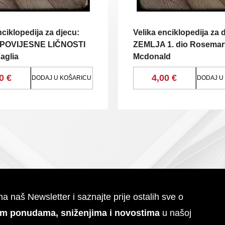
nciklopedija za djecu:
Velika enciklopedija za 
 POVIJESNE LIČNOSTI
ZEMLJA 1. dio Rosemar
aglia
Mcdonald
0 €
4,00 €
DODAJ U KOŠARICU
DODAJ U
 na naš Newsletter i saznajte prije ostalih sve o
im ponudama, sniženjima i novostima
u našoj