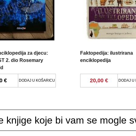
nciklopedija za djecu:
Faktopedija: ilustrirana
 2. dio Rosemary
enciklopedija
ld
0 €
20,00 €
DODAJ U KOŠARICU
DODAJ U
e knjige koje bi vam se mogle sv