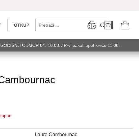
T
OTKUP
...GODIŠNJI ODMOR 04.-10.08. / Prvi paketi opet kreću 11.08.
 utorak........GODIŠNJI ODMOR 04.-10.08. / Prvi paketi opet kreću
u 11.08. utorak........GODIŠNJI ODMOR 0
 Cambournac
ostupan
Laure Cambournac