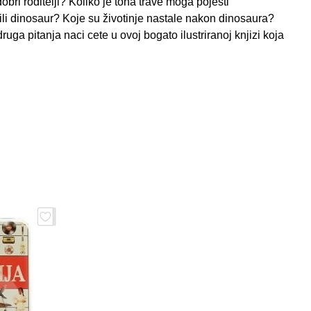
obri roditelji? Koliko je tona trave moga pojesti
ili dinosaur? Koje su životinje nastale nakon dinosaura?
uga pitanja naci cete u ovoj bogato ilustriranoj knjizi koja