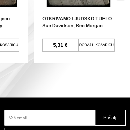
djecu:
OTKRIVAMO LJUDSKO TIJELO
y
Sue Davidson, Ben Morgan
5,31 €
 KOŠARICU
DODAJ U KOŠARICU
Pošalji