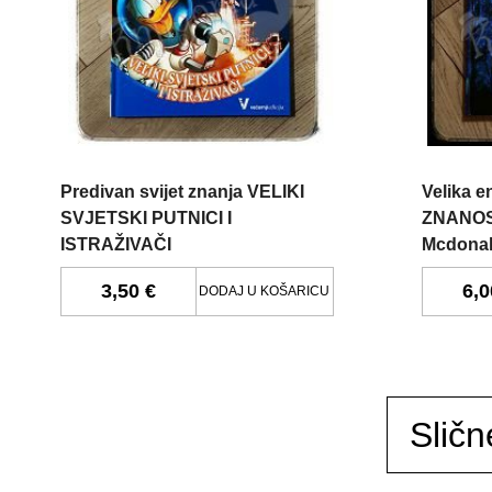
Predivan svijet znanja VELIKI
Velika e
SVJETSKI PUTNICI I
ZNANOST
ISTRAŽIVAČI
Mcdona
3,50 €
6,0
DODAJ U KOŠARICU
Sličn