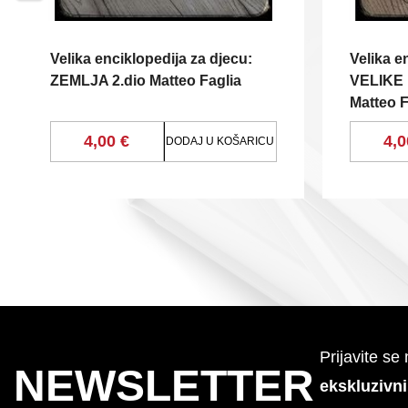
Velika enciklopedija za djecu:
Velika e
ZEMLJA 2.dio Matteo Faglia
VELIKE
Matteo F
4,00 €
4,0
DODAJ U KOŠARICU
Prijavite se
NEWSLETTER
ekskluzivn