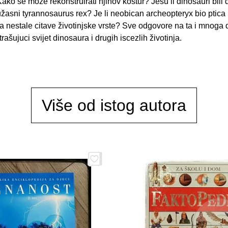
ako se može rekonstruirati njihov kostur? Jesu li dinosauri bili d
žasni tyrannosaurus rex? Je li neobican archeopteryx bio ptica 
a nestale citave životinjske vrste? Sve odgovore na ta i mnoga dr
trašujuci svijet dinosaura i drugih iscezlih životinja.
Više od istog autora